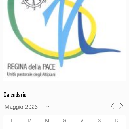
Calendario
L
M
M
G
V
S
D