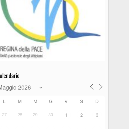
alendario
L
M
M
G
V
S
D
27
28
29
30
1
2
3