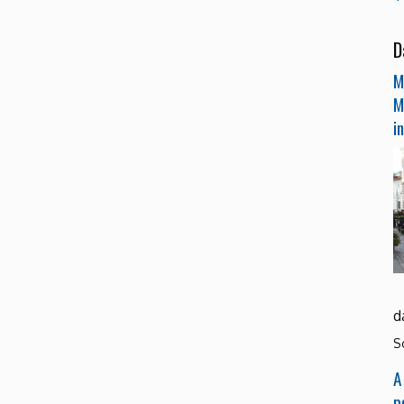
D
M
M
i
d
S
A
p