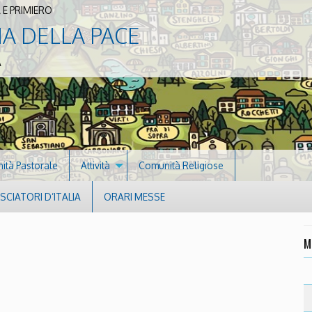
 E PRIMIERO
NA DELLA PACE
A
nità Pastorale
Attività
Comunità Religiose
CIATORI D’ITALIA
ORARI MESSE
M