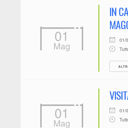
IN C
MAGG
01
01/
Mag
Tutt
ALTR
VISI
01
01/
Tutt
Mag