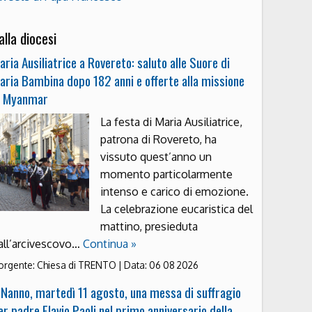
alla diocesi
aria Ausiliatrice a Rovereto: saluto alle Suore di
aria Bambina dopo 182 anni e offerte alla missione
n Myanmar
La festa di Maria Ausiliatrice,
patrona di Rovereto, ha
vissuto quest’anno un
momento particolarmente
intenso e carico di emozione.
La celebrazione eucaristica del
mattino, presieduta
all’arcivescovo…
Continua »
orgente:
Chiesa di TRENTO
|
Data:
06 08 2026
 Nanno, martedì 11 agosto, una messa di suffragio
er padre Flavio Paoli nel primo anniversario della