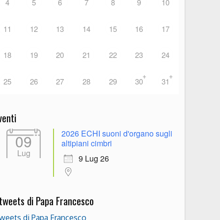
4
5
6
7
8
9
10
11
12
13
14
15
16
17
18
19
20
21
22
23
24
+
+
25
26
27
28
29
30
31
venti
2026 ECHI suoni d'organo sugli
09
altipiani cimbri
Lug
9 Lug 26
 tweets di Papa Francesco
weets di Papa Francesco