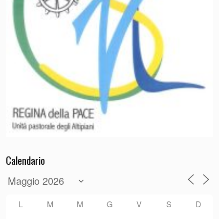
Calendario
L
M
M
G
V
S
D