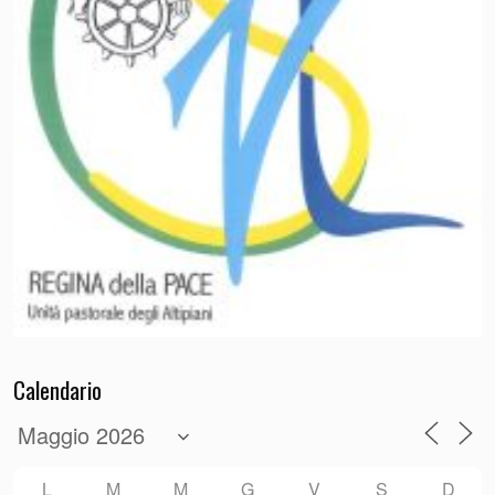
Calendario
L
M
M
G
V
S
D