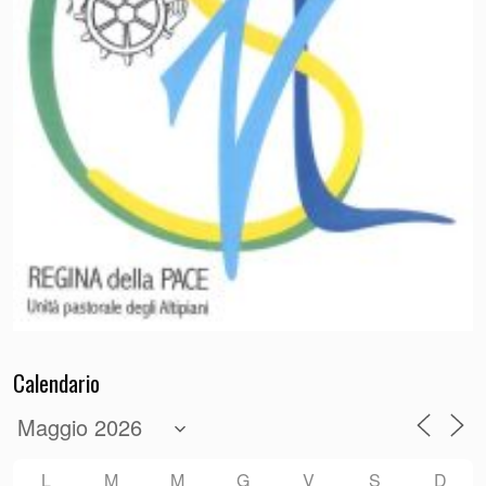
Calendario
L
M
M
G
V
S
D