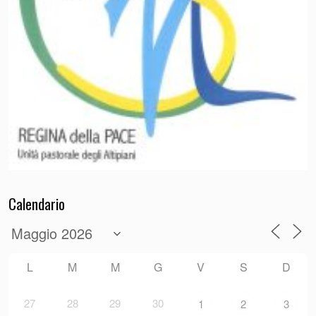
Calendario
L
M
M
G
V
S
D
27
28
29
30
1
2
3