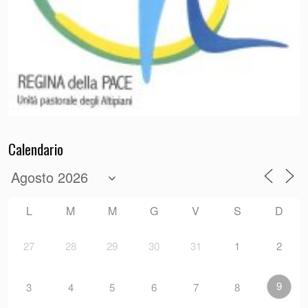
Calendario
L
M
M
G
V
S
D
27
28
29
30
31
1
2
9
3
4
5
6
7
8