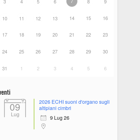
7
3
4
5
6
8
9
14
15
16
10
11
12
13
17
18
19
20
21
22
23
24
25
26
27
28
29
30
31
1
2
3
4
5
6
venti
2026 ECHI suoni d'organo sugli
09
altipiani cimbri
Lug
9 Lug 26