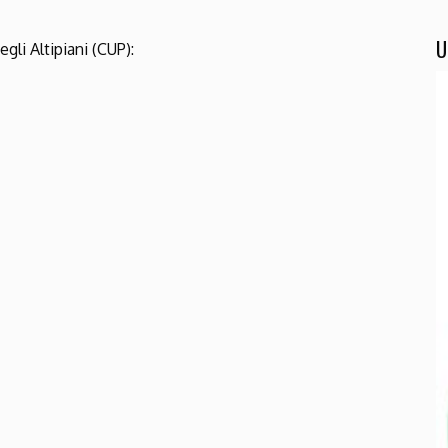
U
gli Altipiani (CUP):