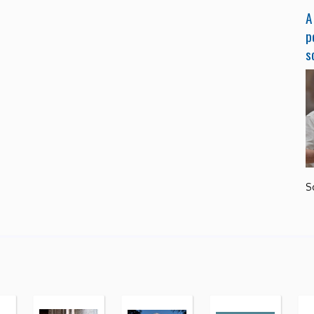
A
p
s
S