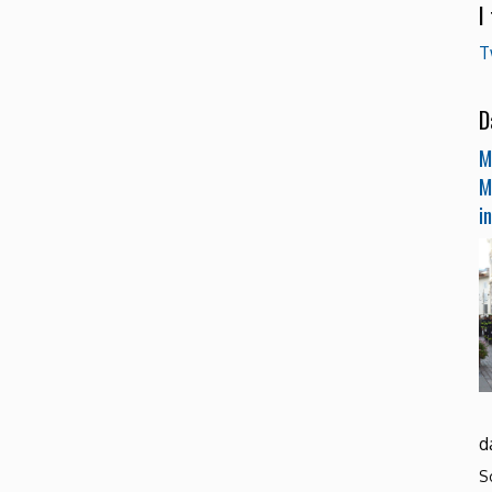
I
T
D
M
M
i
d
S