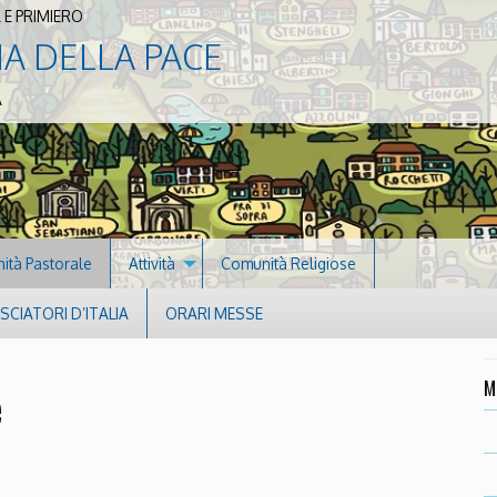
 E PRIMIERO
NA DELLA PACE
A
nità Pastorale
Attività
Comunità Religiose
CIATORI D’ITALIA
ORARI MESSE
M
e