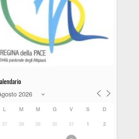
alendario
L
M
M
G
V
S
D
27
28
29
30
31
1
2