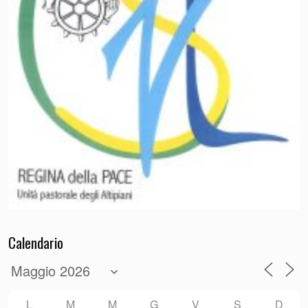
Calendario
L
M
M
G
V
S
D