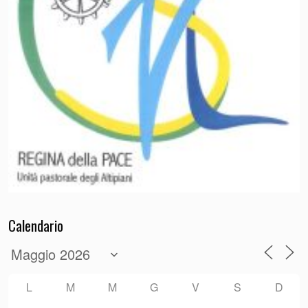
Calendario
L
M
M
G
V
S
D