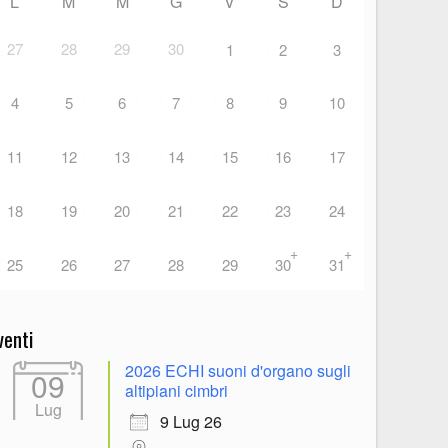
L
M
M
G
V
S
D
27
28
29
30
1
2
3
4
5
6
7
8
9
10
11
12
13
14
15
16
17
18
19
20
21
22
23
24
+
+
25
26
27
28
29
30
31
venti
2026 ECHI suoni d'organo sugli
09
altipiani cimbri
Lug
9 Lug 26