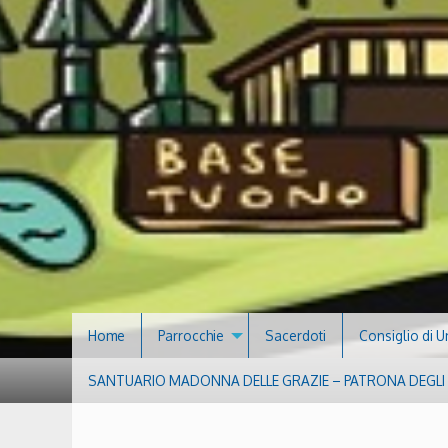
Home
Parrocchie
Sacerdoti
Consiglio di U
SANTUARIO MADONNA DELLE GRAZIE – PATRONA DEGLI S