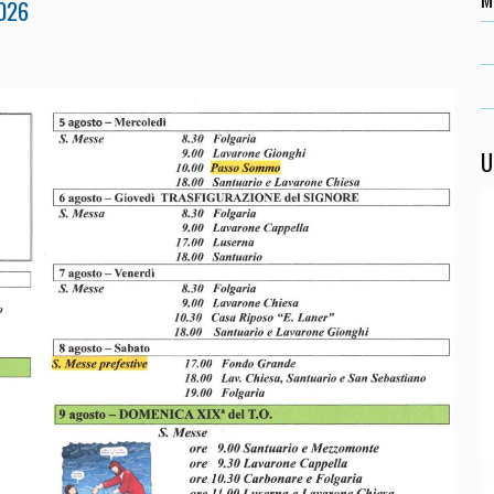
026
U