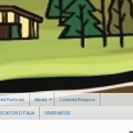
nità Pastorale
Attività
Comunità Religiose
CIATORI D’ITALIA
ORARI MESSE
M