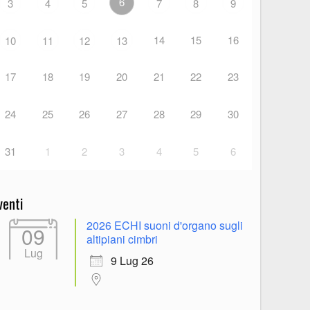
6
3
4
5
7
8
9
14
15
16
10
11
12
13
17
18
19
20
21
22
23
24
25
26
27
28
29
30
31
1
2
3
4
5
6
venti
2026 ECHI suoni d'organo sugli
09
altipiani cimbri
Lug
9 Lug 26