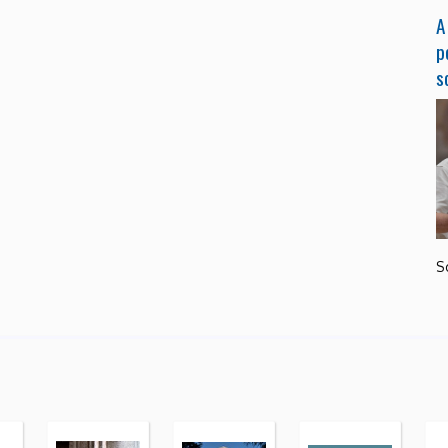
A
p
s
S