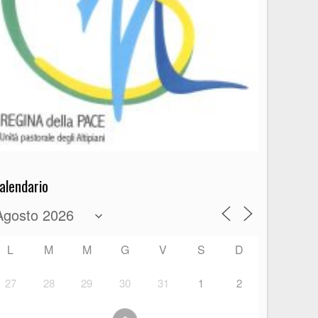
alendario
L
M
M
G
V
S
D
27
28
29
30
31
1
2