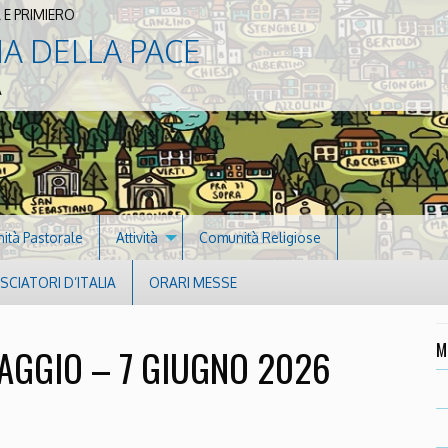
 E PRIMIERO
NA DELLA PACE
A
nità Pastorale
Attività
Comunità Religiose
CIATORI D’ITALIA
ORARI MESSE
M
AGGIO – 7 GIUGNO 2026