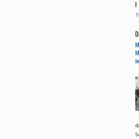
I
T
D
M
M
i
d
S