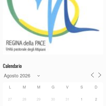
Calendario
L
M
M
G
V
S
D
27
28
29
30
31
1
2