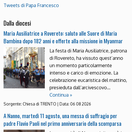
Tweets di Papa Francesco
Dalla diocesi
Maria Ausiliatrice a Rovereto: saluto alle Suore di Maria
Bambina dopo 182 anni e offerte alla missione in Myanmar
La festa di Maria Ausiliatrice, patrona
di Rovereto, ha vissuto quest’anno
un momento particolarmente
intenso e carico di emozione. La
celebrazione eucaristica del mattino,
presieduta dall’arcivescovo…
Continua »
Sorgente:
Chiesa di TRENTO
|
Data:
06 08 2026
A Nanno, martedì 11 agosto, una messa di suffragio per
padre Flavio Paoli nel primo anniversario della scomparsa