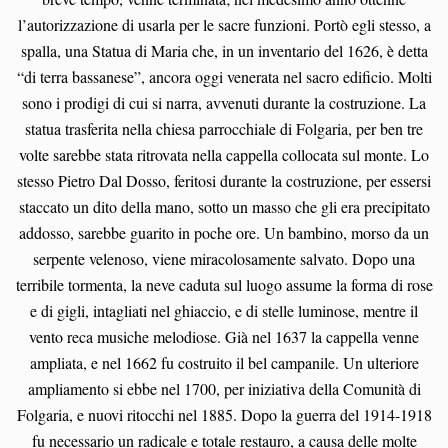
l’autorizzazione di usarla per le sacre funzioni. Portò egli stesso, a
spalla, una Statua di Maria che, in un inventario del 1626, è detta
“di terra bassanese”, ancora oggi venerata nel sacro edificio.
Molti
sono i prodigi di cui si narra, avvenuti durante la costruzione.
La
statua trasferita nella chiesa parrocchiale di Folgaria, per ben tre
volte sarebbe stata ritrovata nella cappella collocata sul monte. Lo
stesso Pietro Dal Dosso, feritosi durante la costruzione, per essersi
staccato un dito della mano, sotto un masso che gli era precipitato
addosso, sarebbe guarito in poche ore. Un bambino, morso da un
serpente velenoso, viene miracolosamente salvato. Dopo una
terribile tormenta, la neve caduta sul luogo assume la forma di rose
e di gigli, intagliati nel ghiaccio, e di stelle luminose, mentre il
vento reca musiche melodiose. Già nel 1637 la cappella venne
ampliata, e nel 1662 fu costruito il bel campanile. Un ulteriore
ampliamento si ebbe nel 1700, per iniziativa della Comunità di
Folgaria, e nuovi ritocchi nel 1885. Dopo la guerra del 1914-1918
fu necessario un radicale e totale restauro, a causa delle molte