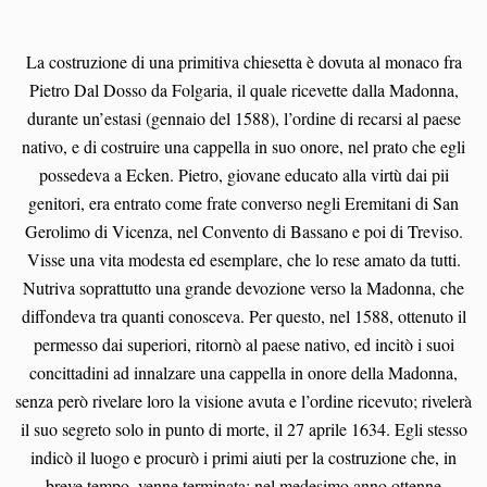
La costruzione di una primitiva chiesetta è dovuta al monaco fra
Pietro Dal Dosso da Folgaria, il quale ricevette dalla Madonna,
durante un’estasi (gennaio del 1588), l’ordine di recarsi al paese
nativo, e di costruire una cappella in suo onore, nel prato che egli
possedeva a Ecken. Pietro, giovane educato alla virtù dai pii
genitori, era entrato come frate converso negli Eremitani di San
Gerolimo di Vicenza
, nel Convento di Bassano e poi di Treviso.
Visse una vita modesta ed esemplare, che lo rese amato da tutti.
Nutriva soprattutto una grande devozione verso la Madonna, che
diffondeva tra quanti conosceva. Per questo, nel 1588, ottenuto il
permesso dai superiori, ritornò al paese nativo, ed incitò i suoi
concittadini ad innalzare una cappella in onore della Madonna,
senza però rivelare loro la visione avuta e l’ordine ricevuto; rivelerà
il suo segreto solo in punto di morte, il 27 aprile 1634.
Egli stesso
indicò il luogo e procurò i primi aiuti per la costruzione che, in
breve tempo, venne terminata; nel medesimo anno ottenne