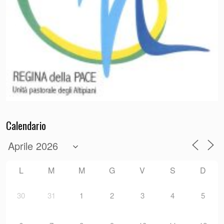
Calendario
L
M
M
G
V
S
D
30
31
1
2
3
4
5