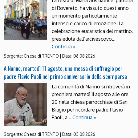
La festa di Maria Ausiliatrice, patrona
di Rovereto, ha vissuto quest’anno
un momento particolarmente
intenso e carico di emozione. La
celebrazione eucaristica del mattino,
presieduta dall’arcivescovo…
Continua »
Sorgente:
Chiesa di TRENTO
|
Data:
06 08 2026
A Nanno, martedì 11 agosto, una messa di suffragio per
padre Flavio Paoli nel primo anniversario della scomparsa
La comunità di Nanno si ritroverà in
preghiera martedì 11 agosto alle ore
20 nella chiesa parrocchiale di San
Biagio per ricordare padre Flavio
Paoli, a…
Continua »
Sorgente:
Chiesa di TRENTO
|
Data:
05 08 2026