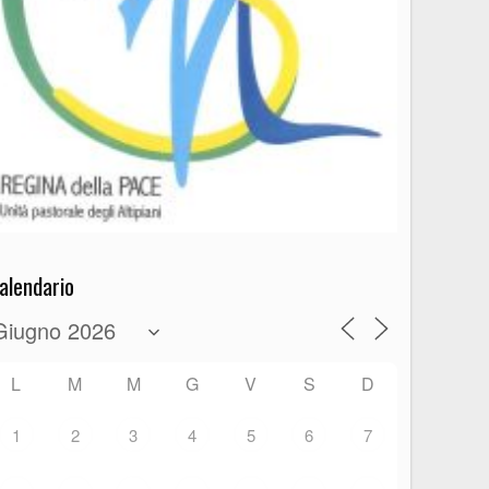
alendario
L
M
M
G
V
S
D
1
2
3
4
5
6
7