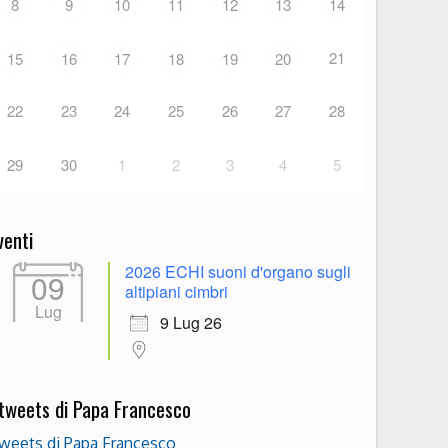
8
9
10
11
12
13
14
21
15
16
17
18
19
20
22
23
24
25
26
27
28
29
30
1
2
3
4
5
venti
2026 ECHI suoni d'organo sugli
09
altipiani cimbri
Lug
9 Lug 26
 tweets di Papa Francesco
weets di Papa Francesco