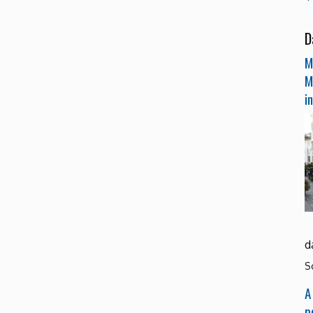
D
M
M
i
d
S
A
p