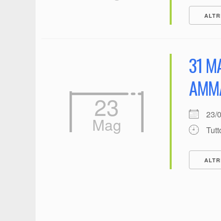
ALTR
31 M
AMMA
23
23/
Mag
Tutt
ALTR