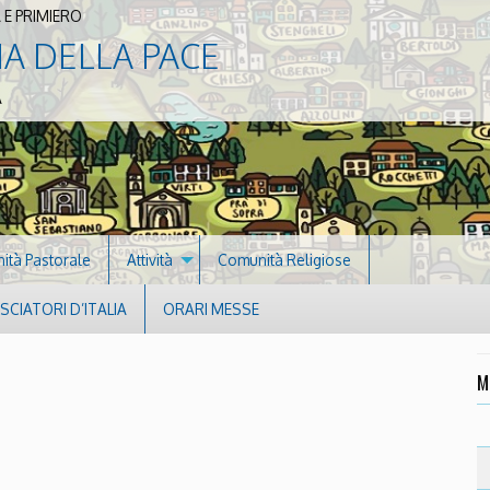
 E PRIMIERO
NA DELLA PACE
A
nità Pastorale
Attività
Comunità Religiose
CIATORI D’ITALIA
ORARI MESSE
M