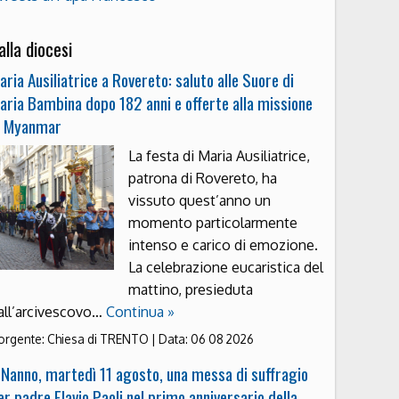
alla diocesi
aria Ausiliatrice a Rovereto: saluto alle Suore di
aria Bambina dopo 182 anni e offerte alla missione
n Myanmar
La festa di Maria Ausiliatrice,
patrona di Rovereto, ha
vissuto quest’anno un
momento particolarmente
intenso e carico di emozione.
La celebrazione eucaristica del
mattino, presieduta
all’arcivescovo…
Continua »
orgente:
Chiesa di TRENTO
|
Data:
06 08 2026
 Nanno, martedì 11 agosto, una messa di suffragio
er padre Flavio Paoli nel primo anniversario della