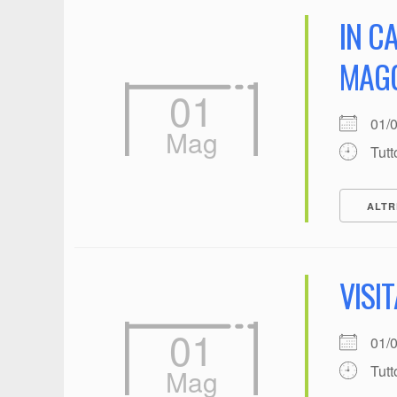
IN C
MAGG
01
01/
Mag
Tutt
ALTR
VISI
01
01/
Tutt
Mag