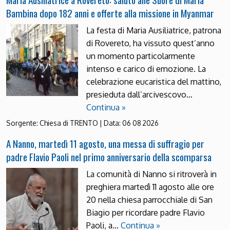
Bambina dopo 182 anni e offerte alla missione in Myanmar
La festa di Maria Ausiliatrice, patrona
di Rovereto, ha vissuto quest’anno
un momento particolarmente
intenso e carico di emozione. La
celebrazione eucaristica del mattino,
presieduta dall’arcivescovo…
Continua »
Sorgente:
Chiesa di TRENTO
|
Data:
06 08 2026
A Nanno, martedì 11 agosto, una messa di suffragio per
padre Flavio Paoli nel primo anniversario della scomparsa
La comunità di Nanno si ritroverà in
preghiera martedì 11 agosto alle ore
20 nella chiesa parrocchiale di San
Biagio per ricordare padre Flavio
Paoli, a…
Continua »