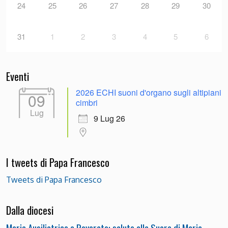
24
25
26
27
28
29
30
31
1
2
3
4
5
6
Eventi
2026 ECHI suoni d'organo sugli altipiani
09
cimbri
Lug
9 Lug 26
I tweets di Papa Francesco
Tweets di Papa Francesco
Dalla diocesi
Maria Ausiliatrice a Rovereto: saluto alle Suore di Maria