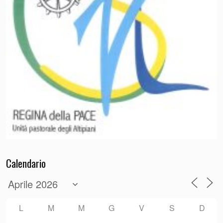
Calendario
L
M
M
G
V
S
D