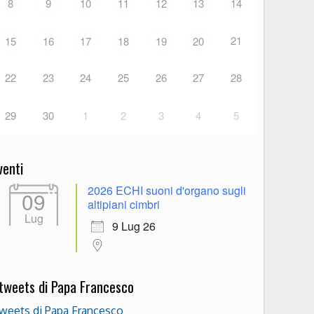
8
9
10
11
12
13
14
21
15
16
17
18
19
20
22
23
24
25
26
27
28
29
30
1
2
3
4
5
venti
2026 ECHI suoni d'organo sugli
09
altipiani cimbri
Lug
9 Lug 26
 tweets di Papa Francesco
weets di Papa Francesco