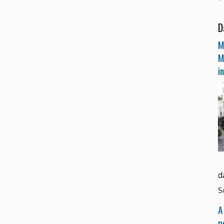
D
M
M
i
d
S
A
p