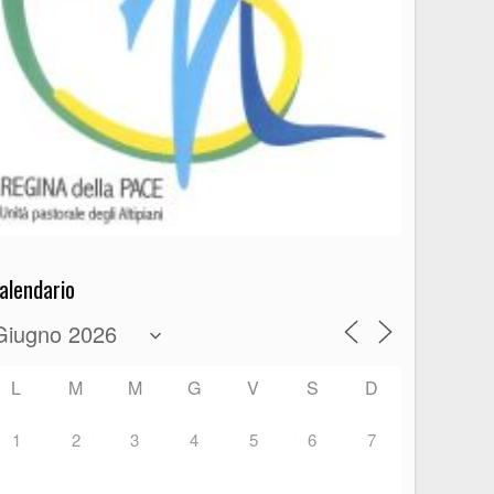
alendario
L
M
M
G
V
S
D
1
2
3
4
5
6
7