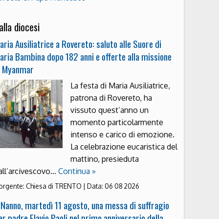
alla diocesi
aria Ausiliatrice a Rovereto: saluto alle Suore di
aria Bambina dopo 182 anni e offerte alla missione
n Myanmar
La festa di Maria Ausiliatrice,
patrona di Rovereto, ha
vissuto quest’anno un
momento particolarmente
intenso e carico di emozione.
La celebrazione eucaristica del
mattino, presieduta
all’arcivescovo…
Continua »
orgente:
Chiesa di TRENTO
|
Data:
06 08 2026
 Nanno, martedì 11 agosto, una messa di suffragio
er padre Flavio Paoli nel primo anniversario della