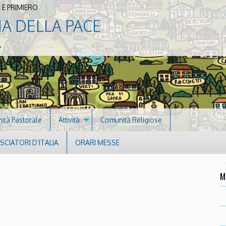
 E PRIMIERO
NA DELLA PACE
A
nità Pastorale
Attività
Comunità Religiose
CIATORI D’ITALIA
ORARI MESSE
M