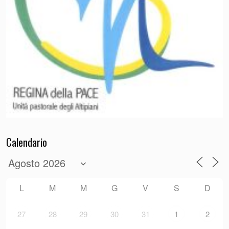
Calendario
L
M
M
G
V
S
D
27
28
29
30
31
1
2