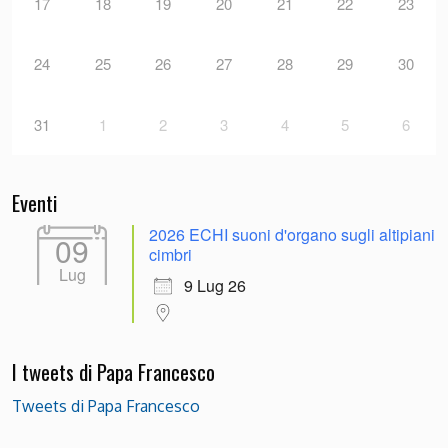
17
18
19
20
21
22
23
24
25
26
27
28
29
30
31
1
2
3
4
5
6
Eventi
2026 ECHI suoni d'organo sugli altipiani
09
cimbri
Lug
9 Lug 26
I tweets di Papa Francesco
Tweets di Papa Francesco