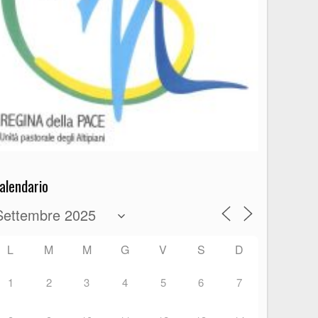
alendario
L
M
M
G
V
S
D
1
2
3
4
5
6
7