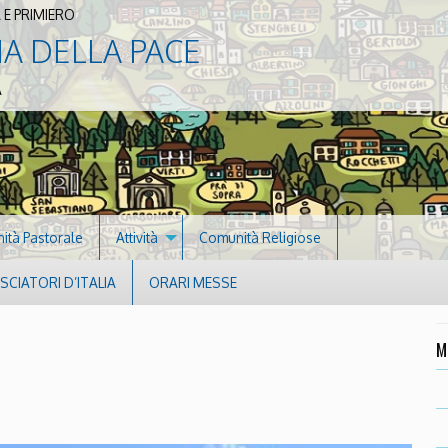
 E PRIMIERO
NA DELLA PACE
A
nità Pastorale
Attività
Comunità Religiose
CIATORI D’ITALIA
ORARI MESSE
M