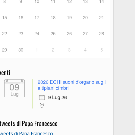
8
9
10
11
12
13
14
15
16
17
18
19
20
21
22
23
24
25
26
27
28
29
30
1
2
3
4
5
venti
2026 ECHI suoni d'organo sugli
09
altipiani cimbri
Lug
9 Lug 26
 tweets di Papa Francesco
weets di Papa Francesco