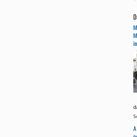
D
M
M
i
d
S
A
p