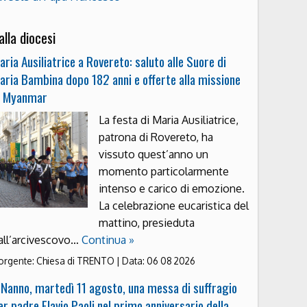
alla diocesi
aria Ausiliatrice a Rovereto: saluto alle Suore di
aria Bambina dopo 182 anni e offerte alla missione
n Myanmar
La festa di Maria Ausiliatrice,
patrona di Rovereto, ha
vissuto quest’anno un
momento particolarmente
intenso e carico di emozione.
La celebrazione eucaristica del
mattino, presieduta
all’arcivescovo…
Continua »
orgente:
Chiesa di TRENTO
|
Data:
06 08 2026
 Nanno, martedì 11 agosto, una messa di suffragio
er padre Flavio Paoli nel primo anniversario della